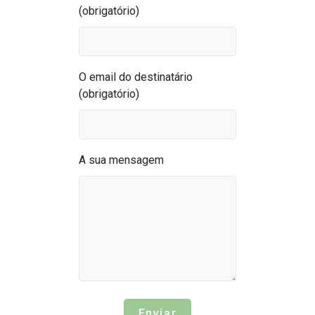
(obrigatório)
Curriculum
*
Empresa / Farmácia
Anexe o seu curriculum em PDF, JPG ou PNG (máx. 2 MB).
O email do destinatário
Mais Informações
(obrigatório)
Função
A sua mensagem
Mensagem
Preferências de contacto
Autoriza a utilização dos seus dados para receber comunicaçõe
novas oportunidades profissionais e processos de recrutamento
BE.GREAT Pharma?
*
Preferências de contacto
Sim
Não
Autoriza a utilização dos seus dados para receber newsletters e