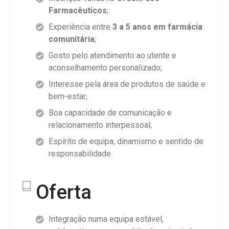
limitação do tratamento, portabilidade, oposição e reti
Os seus dados serão conservados pelo tempo necessário para
Farmacêuticos
;
consentimento através do endereço
seu pedido e durante os prazos legalmente aplicáveis. Pode c
geral@begreat-pharma.com
, bem como consultar informação a
Experiência entre
3 a 5 anos em farmácia
informação adicional na nossa
Política de Privacidade
.
na nossa
Política de Privacidade
.
comunitária
;
Declaro que li e compreendi a informação sobre o trata
Gosto pelo atendimento ao utente e
Declaro que li e compreendi a informação sobre o trata
dos meus dados pessoais e a
Política de Privacidade
.
aconselhamento personalizado;
dos meus dados pessoais e a
Política de Privacidade
.
Interesse pela área de produtos de saúde e
bem-estar;
Boa capacidade de comunicação e
Os campos assinalados com
*
são obrigatórios.
Os campos assinalados com
*
são obrigatórios.
relacionamento interpessoal;
Espírito de equipa, dinamismo e sentido de
responsabilidade.
Oferta
Integração numa equipa estável,