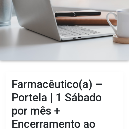
ENVIO DE
PHARMA
CURRICULU
TRAINING
Farmacêutico(a) –
Portela | 1 Sábado
por mês +
Encerramento ao