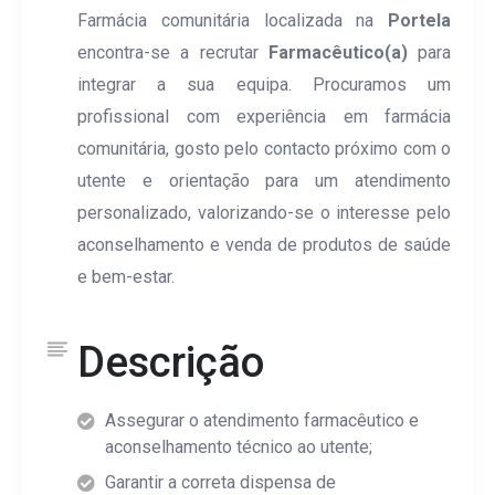
Farmácia comunitária localizada na
Portela
Telefone
Telefone
encontra-se a recrutar
Farmacêutico(a)
para
integrar a sua equipa. Procuramos um
Curriculum
*
profissional com experiência em farmácia
Empresa / Farmácia
comunitária, gosto pelo contacto próximo com o
utente e orientação para um atendimento
Anexe o seu curriculum em PDF, JPG ou PNG (máx. 2 MB).
personalizado, valorizando-se o interesse pelo
Função
Mais Informações
aconselhamento e venda de produtos de saúde
e bem-estar.
Mensagem
Descrição
Preferências de contacto
Assegurar o atendimento farmacêutico e
aconselhamento técnico ao utente;
Autoriza a utilização dos seus dados para receber comunicaçõ
Preferências de contacto
novas oportunidades profissionais e processos de recruta
Garantir a correta dispensa de