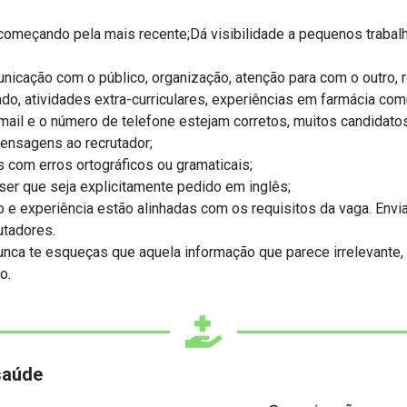
começando pela mais recente;Dá visibilidade a pequenos trabalh
ção com o público, organização, atenção para com o outro, res
o, atividades extra-curriculares, experiências em farmácia comun
email e o número de telefone estejam corretos, muitos candid
nsagens ao recrutador;
 com erros ortográficos ou gramaticais;
 ser que seja explicitamente pedido em inglês;
 e experiência estão alinhadas com os requisitos da vaga. Envia
utadores.
, nunca te esqueças que aquela informação que parece irrelevant
o.
saúde