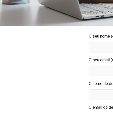
Nome
*
E-mail
*
E-mail
*
Curriculu
O seu nome (o
Empresa / 
Anexe o seu
Mais Infor
O seu email (
Mensagem
O nome do des
Prefer
O email do des
Autoriza
Prefer