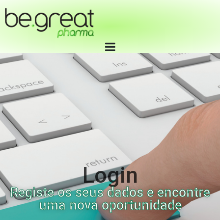
ENVIO DE CURRICULU
PHARMA TRAINING
Login
Registe os seus dados e encontre
uma nova oportunidade